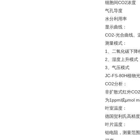
细胞间CO2浓度
气孔导度
水分利用率
显示曲线：
CO2-光合曲线、
测量模式：
1、二氧化碳下降
2、湿度上升模式
3、气压模式
JC-FS-80H
CO2分析：
非扩散式红外CO2分析
为1ppm或μmol mo
叶室温度：
德国贺利氏高精度数
叶片温度：
铂电阻，测量范围：-