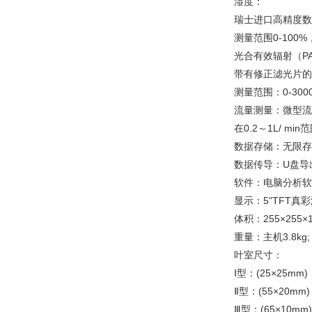
湿度：
瑞士进口高精度数
测量范围0-100%
光合有效辐射（P
带有修正滤光片的
测量范围：0-3000μ
流量测量：微型流量
在0.2～1L/ min
数据存储：无限存
数据传导：U盘导
软件：电脑分析软
显示：5"TFT真
体积：255×255×
重量：主机3.8kg;
叶室尺寸：
Ⅰ型：(25×25mm)
Ⅱ型：(55×20mm
Ⅲ型：(65×10mm)