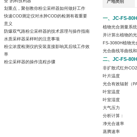
全”的科技利器
产地类别
划重点，聚创教你粉尘采样器如何做好工作
快速COD测定仪对水肿COD的检测有着重要
一、
JC-FS-
意义
植物光合测量系统
防爆双气路粉尘采样器的技术原理与操作指南
并计算出植物的光
水质采样器采样时的注意事项
FS-3080H植
粉尘浓度检测仪的安装直接影响其后续工作效
光合曲线等曲线和
率
二、
JC-FS-
粉尘采样器的操作流程步骤
非扩散式红外CO2分
叶片温度
光合有效辐射（PAR）
叶室温度
叶室湿度 
大气压力 
分析计算：
净光合速率
蒸腾速率