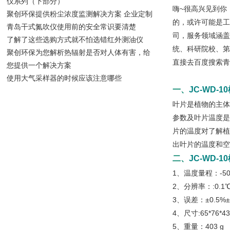
仪系列（下部分）
嗨~很高兴见到你
聚创环保提供粉尘浓度监测解决方案 企业定制
的，或许可能是工
青岛干式氮吹仪使用前的安全常识要清楚
司，服务领域涵盖
了解了这些选购方式就不怕选错红外测油仪
统、科研院校、第
聚创环保为您解析热辐射是否对人体有害，给
直接去百度搜索青
您提供一个解决方案
使用大气采样器的时候应该注意哪些
一、
JC-WD-
叶片是植物的主体
参数及叶片温度是
片的温度对了解植
出叶片的温度和空
二、
JC-WD-
1、温度量程：-50
2、分辨率：:0.1
3、误差：±0.5%
4、尺寸:65*76*4
5、重量：403 g