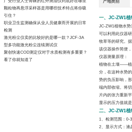
广受行业人士青睐的红外测油仪到底好在哪里
产地类别
颗粒物再悬浮采样器是用哪些技术特点将你吸
引住？
一、
JC-ZW
职业卫生监测确保从业人员健康而开展的日常
JC-ZW1植物
检测
可以利用此仪器研
激光粉尘仪卖的比较好的是哪一款？JCF-3A
牧草等的研究。据
型多功能激光粉尘连续测试仪
该仪器操作简便，
聚创快速COD测定仪对于水质检测有多重要？
仪器测量原理：
看了你就知道了
植物在土壤——植
分，在这种水势的
势的负压影响，形
端内部收缩。将切
片内的张力重新平
显示的压力值就是
二、
JC-ZW
1、检测范围：0-3
2、显示方式：液