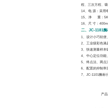
程、三次方程、吸
14、电
源：采用电源
15、净 重：5K
16、尺
寸：400mm
二、
JC-118
1、设计小巧轻便
2、工业级彩色液
3、快速测量样本
4、中心定位功能
5、终点法、两点
6、配置的抑制率
7、JC-1101
产品