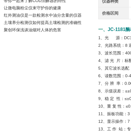
带你一起来了解COD消解器的特性
仪器种类
让微电脑粉尘仪来守护你的健康
价格区间
红外测油仪是一款检测水中油分含量的仪器
土壤养分检测仪如何提高土壤检测的准确性
一、
JC-118
聚创环保浅谈油烟对人体的危害
1、光 源：DC1
2、光路系统：8
3、波长范围：400
4、滤 光 片：标配 
5、其它波长选配
6、读数范围：0-4.
7、分 辨 率：0.0
8、示值误差：≤±0.
9、稳 定 性：≤±0.
10、重 复 性：≤0
11、振板功能：3 
12、显示操作：
13、工 作 站：