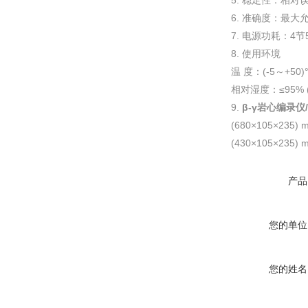
5. 稳定性：相对误
6. 准确度：最大允
7. 电源功耗：4节
8. 使用环境
温 度：(-5～+50)
相对湿度：≤95% (
9.
β-γ岩心编录仪
(680×105×235
(430×105×235
产品
您的单位
您的姓名