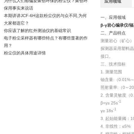
为什么人们都偏爱聚创环保的粉尘仪？聚创环
应用领域
保用事实来说话
本期讲讲JCF-6H这款粉尘仪的与众不同,为何
一、应用领域
大家都选它？
β-γ岩心编录仪/
你应该了解的红外测油仪的基础常识
二、产品特点
电子粉尘采样器有哪些特点？有哪些显著的作
测量岩心（矿心）
用？
探测器采用塑料晶
粉尘仪的具体用途详情
接口。
三、技术指标
1. 测量范围
铀含量:（0.01%
照射量率:（0～200
2. 含量灵敏度（0
-1
β+γ≥ 25s
-1
γ≥ 18s
3. 起始能量阈：10
4. 非线性：≤5%