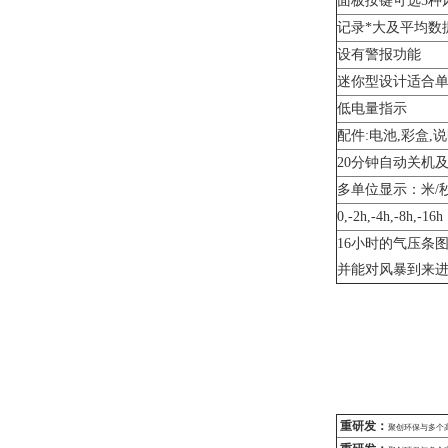
面板按键可选5种风速单位
记录*大及平均数
设有警报功能
迷你型设计适合
低电量指示
配件:电池,彩盒,说
20分钟自动关机
多单位显示：米/秒;
0,-2h,-4h,-8h,-
16小时的气压条
并能对风暴到来
重研发：
聚创环保与多个