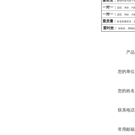
重研发：
聚创环保与多个
一对一：
选型、询价、代
一对一：
选型、询价、代
重质量：
多道质量把关，
重时效：
快响应，周期短
产品
您的单位
您的姓名
联系电话
常用邮箱