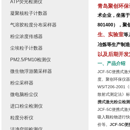
ATP荧光检测仪
青岛聚创环保
凝聚核粒子计数器
术企业，坐落于
气溶胶粒度分布采样器
801400）
生、实验室
等
粉尘浓度传感器
冶炼等生产制造
尘埃粒子计数器
以及后期开发
PM2.5/PM10检测仪
一、产品介绍
微生物浮游菌采样器
JCF-5C便携
度。聚创环保仪器符
粉尘采样器
WS/T206-2
微电脑粉尘仪
散射式测定法》标
携式激光粉尘检测
进口粉尘检测仪
JCF-5C便携
吸入颗粒物进行快
粒度分析仪
价等。
JCF-5
洁净空间检测仪