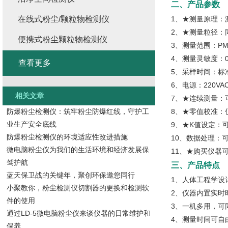
二、产品参数
在线式粉尘/颗粒物检测仪
1、★测量原理：
2、★测量粒径：
便携式粉尘颗粒物检测仪
3、测量范围：PM2
4、测量灵敏度：0.0
查看更多
5、采样时间：标
6、电源：220VA
相关文章
7、★连续测量：
防爆粉尘检测仪：筑牢粉尘防爆红线，守护工
8、★零值校准：
业生产安全底线
9、★K值设定：
防爆粉尘检测仪的环境适应性改进措施
10、数据处理：
微电脑粉尘仪为我们的生活环境和经济发展保
11、★购买仪器
驾护航
三、产品特点
蓝天保卫战的关键年，聚创环保邀您同行
1、人体工程学设
小聚教你，粉尘检测仪切割器的更换和检测软
2、仪器内置实时
件的使用
3、一机多用，可同
通过LD-5微电脑粉尘仪来谈仪器的日常维护和
4、测量时间可自
保养