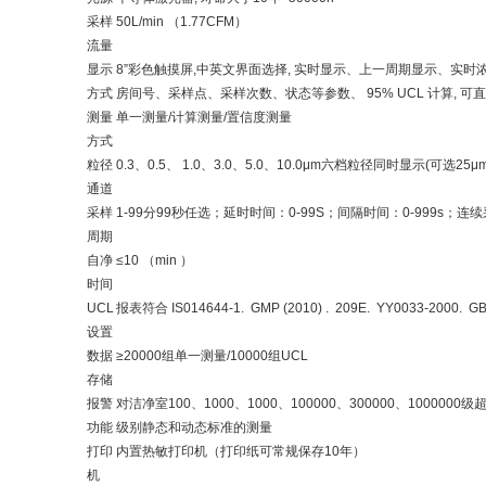
采样
50L/min （1.77CFM）
流量
显示
8”彩色触摸屏,中英文界面选择, 实时显示、上一周期显示、实
方式
房间号、采样点、采样次数、状态等参数、 95% UCL 计算, 可直
测量
单一测量/计算测量/置信度测量
方式
粒径
0.3、0.5、 1.0、3.0、5.0、10.0μm六档粒径同时显示(可选25μm
通道
采样
1-99分99秒任选；延时时间：0-99S；间隔时间：0-999s；连续
周期
自净
≤10 （min ）
时间
UCL
报表符合 IS014644-1. GMP (2010) . 209E. YY0033-2000. GB
设置
数据
≥20000组单一测量/10000组UCL
存储
报警
对洁净室100、1000、1000、100000、300000、100000
功能
级别静态和动态标准的测量
打印
内置热敏打印机（打印纸可常规保存10年）
机