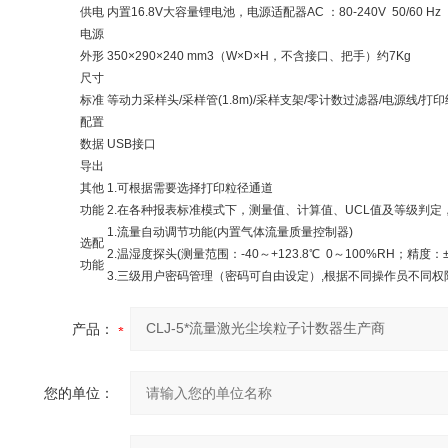
供电
内置16.8V大容量锂电池，电源适配器AC ：80-240V 50/60 
电源
外形
350×290×240 mm3（W×D×H，不含接口、把手）约7Kg
尺寸
标准
等动力采样头/采样管(1.8m)/采样支架/零计数过滤器/电源线/打
配置
数据
USB接口
导出
其他
1.可根据需要选择打印粒径通道
功能
2.在各种报表标准模式下，测量值、计算值、UCL值及等级判定
1.流量自动调节功能(内置气体流量质量控制器)
选配
2.温湿度探头(测量范围：-40～+123.8℃ 0～100%RH；精度：±0
功能
3.三级用户密码管理（密码可自由设定）,根据不同操作员不同权
产品：
您的单位：