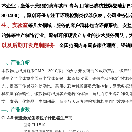
术企业，坐落于美丽的滨海城市-青岛,目前已成功挂牌登陆新四
801400），聚创环保专注于环境检测类仪器仪表，公司业务涉
生、实验室
等几大领域，服务的客户群体包含环保系统、安监
冶炼等生产制造行业。聚创环保现设立专业的技术服务团队，
以及后期开发定制服务
，全国范围内布局多家代理商、经销
一、产品介绍
本仪器是根据新版GMP（2010版）的要求开发研制的成功产品。该产品
采用全半导体激光器及半导体光敏二极管接收器，确保光源的稳定性和
光，提高了传感器的信噪比。采用8”彩色触摸屏显示和控制，显示数据
样流量的准确性。该仪器可根据客户选择的标准，自动判断出各种净化
学、食品、化妆品、生物制品、航空航天及各种检测机构用作尘埃粒子
二、产品参数
CLJ-5*流量激光尘埃粒子计数器生产商
型号
CLJ-510
光源
半导体激光器, 寿命大于10年>50000h