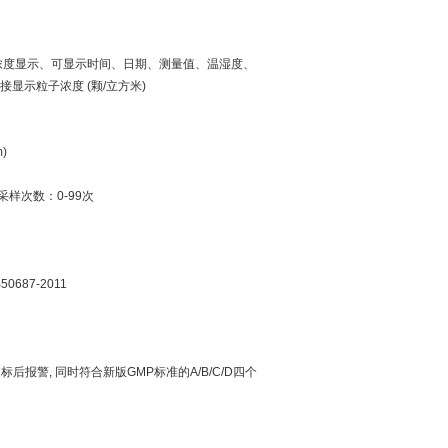
时浓度显示、可显示时间、日期、测量值、温湿度、
接显示粒子浓度 (颗/立方米)
)
采样次数：0-99次
50687-2011
0级超标后报警, 同时符合新版GMP标准的A/B/C/D四个