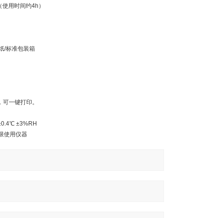
Hz（使用时间约4h）
印纸/标准包装箱
，可一键打印。
.4℃ ±3%RH
限使用仪器