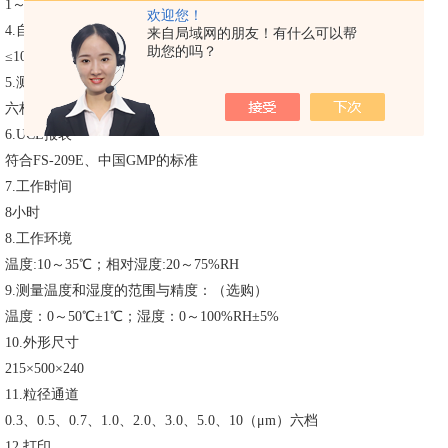
1～59分59秒（5L-3000L0）
欢迎您！
4.自净时间
来自局域网的朋友！有什么可以帮
助您的吗？
≤10(min)
5.测量方式
六档同时显示
6.UCL报表
符合FS-209E、中国GMP的标准
7.工作时间
8小时
8.工作环境
温度:10～35℃；相对湿度:20～75%RH
9.测量温度和湿度的范围与精度：（选购）
温度：0～50℃±1℃；湿度：0～100%RH±5%
10.外形尺寸
215×500×240
11.粒径通道
0.3、0.5、0.7、1.0、2.0、3.0、5.0、10（μm）六档
12.打印