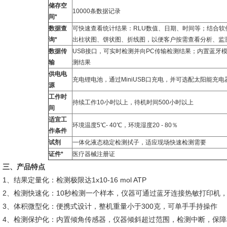
储存空
10000条数据记录
间*
数据查
可快速查看统计结果：RLU数值、日期、时间等；结合
询*
出柱状图、饼状图、折线图，以便客户按需查看分析、监
数据传
USB接口，可实时检测并向PC传输检测结果；内置蓝牙
输
测结果
供电电
充电锂电池，通过MiniUSB口充电，并可选配太阳能充
源
工作时
持续工作10小时以上，待机时间500小时以上
间
适宜工
环境温度5℃- 40℃，环境湿度20 - 80％
作条件
试剂
一体化液态稳定检测拭子，适应现场快速检测需要
证件*
医疗器械注册证
三、产品特点
1、结果定量化：检测极限达1x10-16 mol ATP
2、检测快速化：10秒检测一个样本，仪器可通过蓝牙连接热敏打印机
3、体积微型化：便携式设计，整机重量小于300克，可单手手持操作
4、检测保护化：内置倾角传感器，仪器倾斜超过范围，检测中断，保障