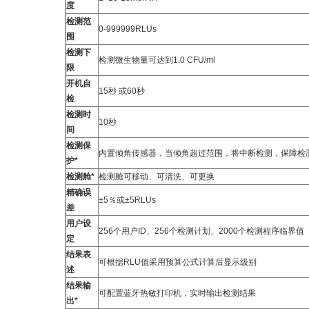
度
检测范
0-999999RLUs
围
检测下
检测微生物量可达到1.0 CFU/ml
限
开机自
15秒 或60秒
检
检测时
10秒
间
检测保
内置倾角传感器，当倾角超过范围，将中断检测，保障检
护*
检测舱*
检测舱可移动、可清洗、可更换
精确误
±5％或±5RLUs
差
用户设
256个用户ID、256个检测计划、2000个检测程序临界值
定
结果表
可根据RLU值采用预算公式计算后显示级别
述
结果输
可配置蓝牙热敏打印机，实时输出检测结果
出*