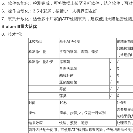
5、软件智能化：检测完成，可将数据上传至分析软件，结合软件，可
6、操作自动化：3.5寸彩屏，按键少，人机界面友好
7、试剂开放化：适合多个厂家的ATP检测试剂，建议使用天隆配套检
Biolum-Ⅲ量大从优
8、技术*化
比较项目
基于ATP检测
传统细菌
只能检测
检测微生物
所有的细菌、真菌、藻类
（常用的
检测微生物种类
需氧菌
√
√
自养厌氧菌
√
Ⅹ
醋酸杆菌
√
Ⅹ
亚硫酸细菌
√
Ⅹ
霉菌
√
√
藻类
√
Ⅹ
时间
10秒
1~5天
需要培养
操作
简单、步骤少，仅需一种试剂
响结果的
结果效应
快速、预警、溯源
处理滞后
两种方法配合使用，可使用ATP检测法筛查污染，传统培养法检测