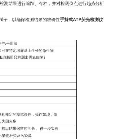
对检测结果进行追踪、存档，并对检测位点进行趋势分析
测拭子，以确保检测结果的准确性
手持式ATP荧光检测仪
培养/平皿法
出可在特定培养基上生长的微生物
LB琼脂皿只检测出需氧细菌）
基和规定的测试条件，操作繁琐，影
人为因素多
，检出结果保留时间长， 进一步实验
污染物种类及污染源