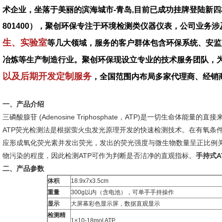
术企业，坐落于美丽的滨海城市-青岛,目前已成功挂牌登陆新四
801400），聚创环保专注于环境检测类仪器仪表，公司业务涉
生、实验室
等几大领域，服务的客户群体包含环保系统、安监
冶炼等生产制造行业。聚创环保现设立专业的技术服务团队，
以及后期开发定制服务
，全国范围内布局多家代理商、经销
一、产品介绍
三磷酸腺苷 (Adenosine Triphosphate，ATP)是一切生命
ATP荧光检测法是根据萤火虫发光原理开发的快速检测技术。在有氧条
应形成氧化荧光素并发出荧光，发出的荧光强度与微生物数量呈正比例
物污染的程度，因此检测ATP可作为判断是否洁净的直观指标。
手持式A
二、产品参数
体积
18.9x7x3.5cm
重量
300g以内（含电池），可单手手持操作
显示
大屏幕彩色显示屏，数据直观显示
检测精
1×10-18mol ATP