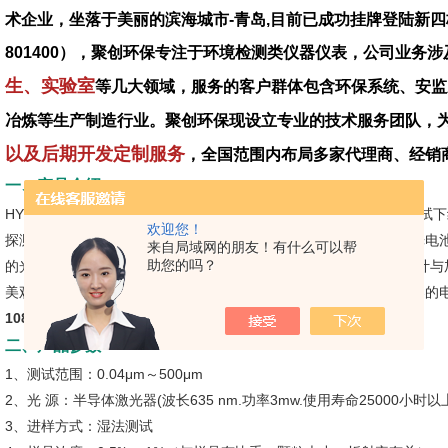
术企业，坐落于美丽的滨海城市-青岛,目前已成功挂牌登陆新四
801400），聚创环保专注于环境检测类仪器仪表，公司业务涉
生、实验室
等几大领域，服务的客户群体包含环保系统、安监
冶炼等生产制造行业。聚创环保现设立专业的技术服务团队，
以及后期开发定制服务
，全国范围内布局多家代理商、经销
一、产品介绍
HYL-1080型激光粒度分布仪是一款新型的激光粒度分布仪，它的测试
欢迎您！
探测角达21.5°；非均匀交叉排列的侧向及后向光电接收器，共9个光电
来自局域网的朋友！有什么可以帮
助您的吗？
的光路一体化结构，使光路更加稳定；长期使用无须调整，*机械设计与
美观大方，使用与维护更为方便；有效的屏蔽与抗干扰技术，使仪器的
1080型激光粒度分布仪合理优质
二、产品参数
1、测试范围：0.04μm～500μm
2、光 源：半导体激光器(波长635 nm.功率3mw.使用寿命25000小时以
3、进样方式：湿法测试