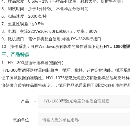
4、样品浓度：0.5‰～1%（与样品有比重、颗粒大小、折射率有关）
5、测试时间：少于1分钟/次，不含样品分散时间
6、扫描速度：2000次/秒
7、重复性误差：≦0.5%
8、电源：交流220V±10% 50Hz或60Hz，功率：80W
9、微机接口：需计算机配合使用,标准 RS-232串行接口
10、操作系统：可在Windows所有版本的操作系统下运行
HYL-108
三、产品特点
1、HYL-300型循环送样器(选配件)
HYL-300型循环送样器内制超声、循环、搅拌、超声定时功能。循环
证了测试数据的准确性。HYL-1076型激光粒度仪有微量样品池与循
溶剂做介质的样品而特殊设计；循环样品池通常用于测试水做介质的样
产品：
您的单位：