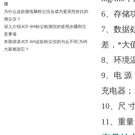
骤
为什么这款微电脑粉尘仪会成为更具性价比的
6、存储
测尘仪？
深入介绍JCF-6H粉尘检测仪的使用步骤和注
7、数据
意事项
本期讲讲JCF-6H这款粉尘仪的与众不同,为何
差，*大
大家都选它？
8、环境温
9、电 源
充电器；
10、尺 寸
11、重量