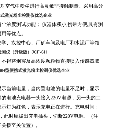
。
对空气中粉尘进行高灵敏非接触测量。采用高分
便携式激光粉尘检测仪优选企业
有粉尘浓度测试
功能；
仪器体积小,携带方便,具有测
两用等优点。
光学、
疾控中心
、厂矿车间及
电厂
和
水泥厂
等领
测仪（升级版）JCF-6H
。不得将烟雾及高浓度颗粒物直接喷入传感器取
F-6H型便携式激光粉尘检测仪优选企业
显示当前电量，当内置电池的电量不足时，显示
的电池充电器一头接入220V电源，另一头的二
指示灯为红色，表示充电正在进行。
充电时间：
此时应拔出充电插头，切断220V电源。（注
开关拨至关位置）。