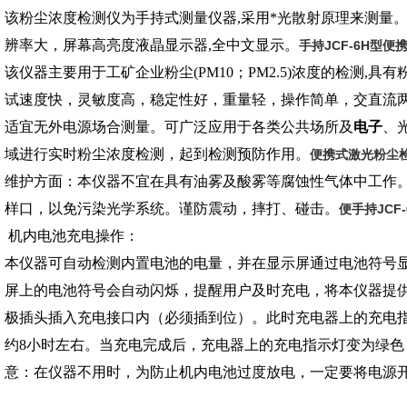
该
粉尘浓度检测仪为手持式测量仪器,采用*光散射原理
来测量
辨率大
，
屏幕高亮度液晶显示器,全中文显示。
手持JCF-6H型
该仪器主要用于工矿企业粉尘(PM10；PM2.5)浓度的检测,具
试速度快，灵敏度高，稳定性好，重量轻，操作简单，交直流
适宜无外电源场合测量。可广泛应用于各类公共场所及
电子
、
域进行实时粉尘浓度检测，起到检测预防作用。
便携式激光粉尘检
维护方面：本仪器不宜在具有油雾及酸雾等腐蚀性气体中工作
样口，以免污染光学系统。谨防震动，摔打、碰击。
便
手持JC
机内电池充电操作：
本仪器可自动检测内置电池的电量，并在显示屏通过电池符号
屏上的电池符号会自动闪烁，提醒用户及时充电，将本仪器提供
极插头插入充电接口内（必须插到位）。此时充电器上的充电
约8小时左右。
当充电完成后，充电器上的充电指示灯变为绿色，
意：在仪器不用时，为防止机内电池过度放电，一定要将电源