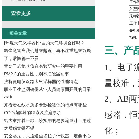
工作
外型
查看更多
采样
工作
整机
相关文章
功耗
[环境大气采样器]中国的大气环境会好吗？
三、产
粉尘危害离我们越来越近，再不注重起来就晚
了，后悔都来不及
1、电子
青岛干式氮吹仪在实验研究中的重要作用
PM2.5的重要性，别不把他当回事
量校准，
浅析微电脑双路大气采样器的性能特点
职业卫生监测确保从业人员健康而开展的日常
2、AB
检测
来看看在线水质多参数检测仪的特点有哪些
COD消解器的特点及注意事项
感器，恒
给大家推荐一款比较实用的皂膜流量计，用过
之后感觉很不错
化；
安全起见，六通道尘埃粒子计数器一定要小心