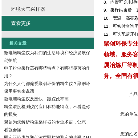
8、内置可充电锂
环境大气采样器
9、采样结束后，
10、宽温、高亮
查看更多
11、可实时查询
12、可选配蓝牙
聚创环保专
相关文章
微电脑粉尘仪为我们的生活环境和经济发展保
领域。服务
驾护航
属冶炼厂等制
电子粉尘采样器有哪些特点？有哪些显著的作
务。全国有
用？
为什么人们都偏爱聚创环保的粉尘仪？聚创环
保用事实来说话
产品
微电脑粉尘仪反应快，跟踪效率高
粉尘浓度检测仪的应用和功能特点，不看是你
您的单位
的损失
聚创为您解析粉尘采样器的专业术语，让您一
看就会懂
您的姓名
固定污染废气和低浓度颗粒物测定的步骤？HJ