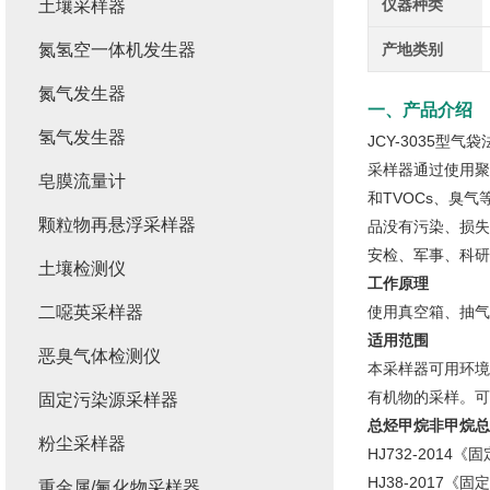
仪器种类
土壤采样器
氮氢空一体机发生器
产地类别
氮气发生器
一、产品介绍
氢气发生器
JCY-3035型
采样器通过使用聚
皂膜流量计
和TVOCs、臭
颗粒物再悬浮采样器
品没有污染、损失
安检、军事、科研
土壤检测仪
工作原理
二噁英采样器
使用真空箱、抽气
适用范围
恶臭气体检测仪
本采样器可用环境
有机物的采样。可
固定污染源采样器
总烃甲烷非甲烷总
粉尘采样器
HJ732-201
HJ38-2017
重金属/氟化物采样器