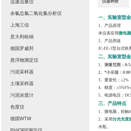
仪器种类
流速流量仪
余氯总氯二氧化氯分析仪
一、
实验室型金
上海三信
1、产品原理
本仪表应用
微电脑
意大利哈纳
2、产品用途
德国罗威邦
JC-FE-1型台式
二、
实验室型金
悬浮物测定仪
1、
测量范围：0-5.
污泥采样器
2、*
小示值：0.001
3、重复性：≤2%
土壤采样器
4、精度：±5%FS
污泥浓度计
5、电源电压：DC9
三、产品特点
色度仪
1、微电脑，轻触
德国WTW
2、采用
分光光度
水瓶。
PH/ORP测定仪