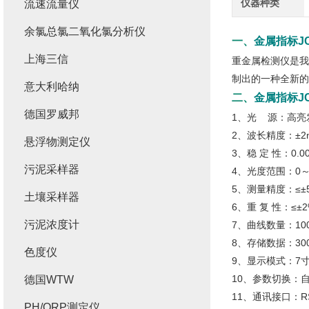
仪器种类
流速流量仪
余氯总氯二氧化氯分析仪
一、
金属指标JC
上海三信
重金属检测仪是我
制出的一种全新的
意大利哈纳
二、
金属指标JC
德国罗威邦
1、光 源：高亮
2、波长精度：±2
悬浮物测定仪
3、稳 定 性：0.00
污泥采样器
4、光度范围：0～
5、测量精度：≤±
土壤采样器
6、重 复 性：≤±2
污泥浓度计
7、曲线数量：10
8、存储数据：30
色度仪
9、显示模式：7
10、参数切换：
德国WTW
11、通讯接口：RS
PH/ORP测定仪