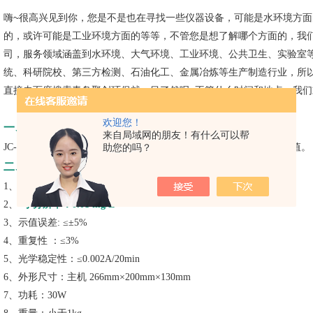
嗨~很高兴见到你，您是不是也在寻找一些仪器设备，可能是水环境方
的，或许可能是工业环境方面的等等，不管您是想了解哪个方面的，我
司，服务领域涵盖到水环境、大气环境、工业环境、公共卫生、实验室
统、科研院校、第三方检测、石油化工、金属冶炼等生产制造行业，所
直接去百度搜索青岛聚创环保就一目了然呢~不管什么时间和地点，我们
欢迎您！
一、
无机非金属指标便携式水中苯胺测定仪
产品介绍
来自局域网的朋友！有什么可以帮
JC-PA-303型水中苯胺测定仪，
助您的吗？
应用比色法原理
，测量水样中的苯胺值。
二、
无机非金属指标便携式水中苯胺测定仪
产品参数
1、
测量范围：0.03～1.00mg/L，超过稀释测定
2、*
小分辨率：0.01 mg/L
3、示值误差: ≤±5%
4、重复性 ：≤3%
5、光学稳定性：≤0.002A/20min
6、外形尺寸：主机 266mm×200mm×130mm
7、功耗：30W