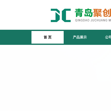
首 页
产品展示
公