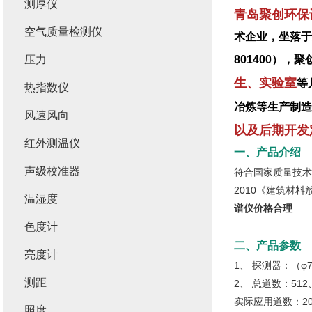
测厚仪
青岛聚创环保
空气质量检测仪
术企业，坐落于
压力
801400）
生、实验室
等
热指数仪
冶炼等生产制造
风速风向
以及后期开发
红外测温仪
一、产品介绍
声级校准器
符合国家质量技术监
2010《建筑材料
温湿度
谱仪价格合理
色度计
二、产品参数
亮度计
1、 探测器：（φ75
测距
2、 总道数：512
实际应用道数：20
照度