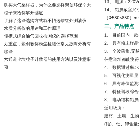
13、 电源：220V(
购买大气采样器，为什么要选择聚创环保？大
14、 铅屏蔽室尺
橙子来给你解开谜底
（Ф580×850）
了解了这些选购方式就不怕选错红外测油仪
三、产品特点
水质分析仪的用途和工作原理
1、 目前国内一款
便携式综合油气回收检测仪的选择范围
2、 具有粉末样
划重点，聚创教你粉尘检测仪常见故障分析有
3、 全波采集,
哪些
六通道尘埃粒子计数器的使用方法以及注意事
任意道址都能测得
项
4、 数据通过率:>
5、 可视化测量
6、 具有峰位监
7、 特征谱段综
8、 电动结构铅
适用场所：
建材、土壤、生物
(铀)、钍、钾含