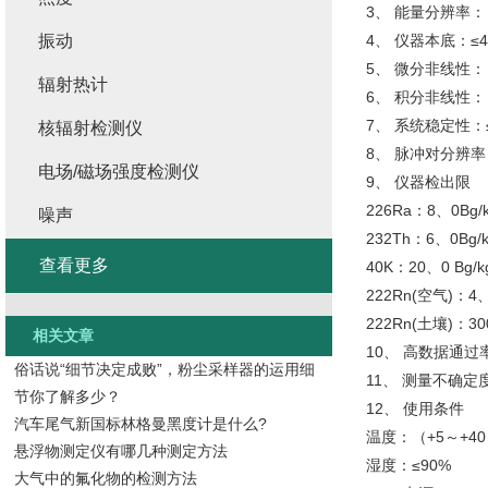
3、 能量分辨率：＜
振动
4、 仪器本底：≤4、5
5、 微分非线性：
辐射热计
6、 积分非线性：
7、 系统稳定性：
核辐射检测仪
8、 脉冲对分辨率：
电场/磁场强度检测仪
9、 仪器检出限
226Ra：8、0Bg/
噪声
232Th：6、0Bg/
查看更多
40K：20、0 Bg/k
222Rn(空气)：4、
222Rn(土壤)：30
相关文章
10、 高数据通过率: 
俗话说“细节决定成败”，粉尘采样器的运用细
11、 测量不确定度
节你了解多少？
12、 使用条件
汽车尾气新国标林格曼黑度计是什么?
温度：（+5～+40
悬浮物测定仪有哪几种测定方法
湿度：≤90%
大气中的氟化物的检测方法