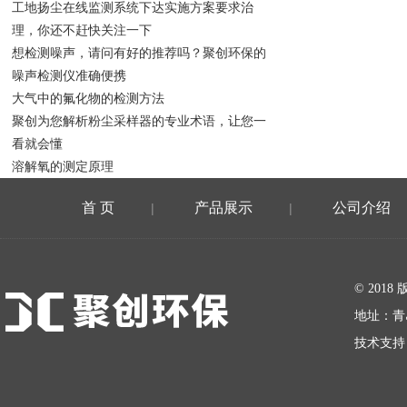
工地扬尘在线监测系统下达实施方案要求治
理，你还不赶快关注一下
想检测噪声，请问有好的推荐吗？聚创环保的
噪声检测仪准确便携
大气中的氟化物的检测方法
​聚创为您解析粉尘采样器的专业术语，让您一
看就会懂
溶解氧的测定原理
首 页
产品展示
公司介绍
|
|
在线留言
© 20
地址：青
技术支持