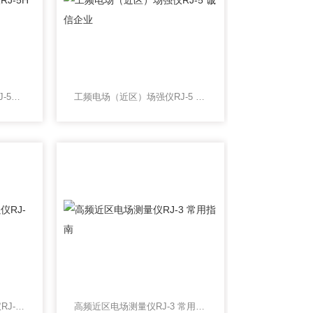
工频磁场（近区）场强仪RJ-5H 价格合理
工频电场（近区）场强仪RJ-5 诚信企业
数字高频电磁场近区场强仪RJ-2A择优推荐
高频近区电场测量仪RJ-3 常用指南