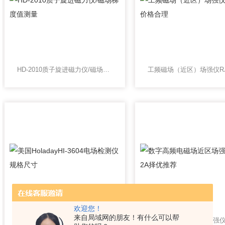
HD-2010质子旋进磁力仪/磁场梯度值测量
欢迎您！
来自局域网的朋友！有什么可以帮
美国HoladayHI-3604电场检测仪 规格尺寸