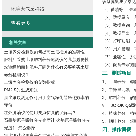
该系统集成了常见
环境大气采样器
卜、番茄等)、果
（2）数据录入：
查看更多
（3）数据查询：
（4）数据导出：
（5）打印功能：
相关文章
（6）用户管理：
土壤养分检测仪如何提高土壤检测的准确性
（7）兼容性：系统*
肥料厂采购土壤肥料养分速测仪的几点必要性
（8）配备专家施肥
农资经销商和肥料厂商为什么有必要购买土壤
三、测试项目
养分检测仪？
1、土壤养分：碱
土壤养分检测仪的参数指标
2、中微量元素：
PM2.5的生成来源
烟尘浓度测定仪可用于空气净化器净化效率的
3、肥料养分：酸
评价
钾。
JC-OK-
红外测油仪的使用要点你真的了解吗？
4、植株养分：植
石墨炉原子吸收分光光度计 火焰原子吸收分光
5、烟叶养分：烟
光度计 怎么选择
四、操作简便
烟尘测试仪用完是否要清洁一下?简单学会清