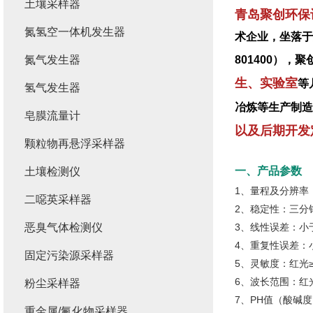
土壤采样器
青岛聚创环保
氮氢空一体机发生器
术企业，坐落于
氮气发生器
801400）
生、实验室
等
氢气发生器
冶炼等生产制造
皂膜流量计
以及后期开发
颗粒物再悬浮采样器
一、产品参数
土壤检测仪
1、量程及分辨率：0
二噁英采样器
2、稳定性：三分钟
恶臭气体检测仪
3、线性误差：小于0
4、重复性误差：小
固定污染源采样器
5、灵敏度：红光≥4.5
6、波长范围：红光：
粉尘采样器
7、PH值（酸碱度
重金属/氟化物采样器