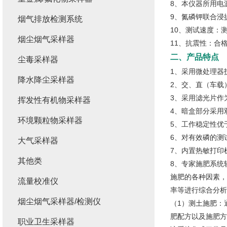
8、本仪器所用电源
9、氮磷钾联合浸
烟气排放检测系统
10、测试速度：
烟尘烟气采样器
11、抗震性：合
二、产品特点
尘毒采样器
1、采用微处理器
降水降尘采样器
2、交、直（车载
3、采用滤光片作
挥发性有机物采样器
4、暗盒部分采用
环境颗粒物采样器
5、工作稳定性优
6、对有效磷的测
大气采样器
7、内置热敏打印
其他类
8、专家施肥系统
施肥的各种因素，
流量校准仪
率等进行综合分析
烟尘烟气采样器/检测仪
（1）测土施肥：
肥配方以及施肥方
职业卫生采样器