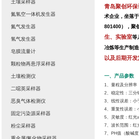
土壤采样器
青岛聚创环保
氮氢空一体机发生器
术企业，坐落于
氮气发生器
801400）
生、实验室
等
氢气发生器
冶炼等生产制造
皂膜流量计
以及后期开发
颗粒物再悬浮采样器
一、产品参数
土壤检测仪
1、量程及分辨率：0
二噁英采样器
2、稳定性：三分钟
恶臭气体检测仪
3、线性误差：小于0
4、重复性误差：小
固定污染源采样器
5、灵敏度：红光≥4.5
7、波长范围：红光：
粉尘采样器
7、PH值（酸碱
重金属/氟化物采样器