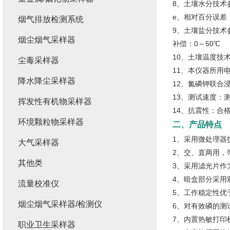
8、土壤水分技术参
e、相对百分误差：
烟气排放检测系统
9、土壤盐分技术参数
烟尘烟气采样器
补偿：0～50℃
10、土壤温度技术
尘毒采样器
11、本仪器所用电
降水降尘采样器
12、氮磷钾联合
13、测试速度：
挥发性有机物采样器
14、抗震性：合
环境颗粒物采样器
二、产品特点
1、采用微处理器
大气采样器
2、交、直两用，
其他类
3、采用滤光片作
4、暗盒部分采用
流量校准仪
5、工作稳定性优
烟尘烟气采样器/检测仪
6、对有效磷的测
7、内置热敏打印
职业卫生采样器