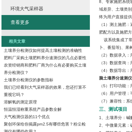
8、专家施肥系统
环境大气采样器
域差异、土壤类别
终为用户直接提供
查看更多
（1）测土施肥：
肥配方以及施肥方
该系统集成了常
相关文章
卜、番茄等)、果
土壤养分检测仪如何提高土壤检测的准确性
（2）数据录入：
肥料厂采购土壤肥料养分速测仪的几点必要性
（3）数据查询：
农资经销商和肥料厂商为什么有必要购买土壤
（4）数据导出：
养分检测仪？
脑土壤养分速测仪
土壤养分检测仪的参数指标
（5）打印功能：
我们已经看到大气采样器的效果，您还打算不
（6）用户管理：
重视它吗？
（7）兼容性：系统*
溶解氧的测定原理
三、测试项目
恒温恒湿称重系统产品参数全解
大气检测仪器的11个优点
1、土壤养分：碱
聚创环保给你揭露pm2.5有哪些危害？粉尘检
2、中微量元素：
测仪有哪些作用？