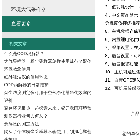
3．低功耗设计，
环境大气采样器
4．中文液晶显示
分温度仪择优推荐
查看更多
5、主机数据存储
6、内置锂电池供电
相关文章
7、采集设置：在
什么是COD消解器？
8、语音设置：可
大气采样器，粉尘采样器怎样使用规范？聚创
9、语音报警功能
环保教您使用
10、主机可通过
红外测油仪的使用环境
11、自带GPS
COD消解器的日常维护
12、可扩展传感
烟尘浓度测定仪可用于空气净化器净化效率的
评价
聚创环保带你一起探索未来，揭开我国环境监
产品
测仪器行业何去何从？
悬浮物的测定方法
购买了个体粉尘采样器不会使用，别担心聚创
您的单位
来教你