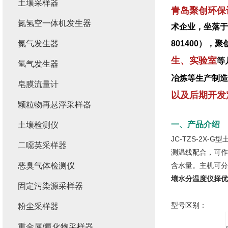
土壤采样器
青岛聚创环保
氮氢空一体机发生器
术企业，坐落于
氮气发生器
801400）
生、实验室
等
氢气发生器
冶炼等生产制造
皂膜流量计
以及后期开发
颗粒物再悬浮采样器
一、产品介绍
土壤检测仪
JC-TZS-2
二噁英采样器
测温线配合，可作
恶臭气体检测仪
含水量。主机可分
壤水分温度仪择优
固定污染源采样器
型号区别：
粉尘采样器
重金属/氟化物采样器