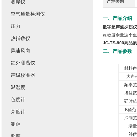
产地类别
测厚仪
空气质量检测仪
一、产品介绍
压力
数字超声波探伤仪J
灵敏度余量这个重
热指数仪
JC-TS-900高品
风速风向
二、产品参数
红外测温仪
材料声
声级校准器
大声
频率范
温湿度
增益范
色度计
延时范
K
值范
亮度计
抑制范
测距
增量
补偿
照度