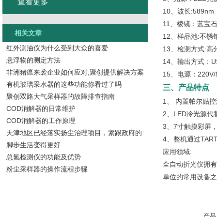
查看更多
10、波长:589nm
11、棱镜：蓝宝
相关文章
12、样品池:不锈
红外测油仪为什么受到大众的喜爱
13、检测方式:高
悬浮物的测定方法
14、输出方式：U
非洲猪瘟来袭企业如何应对,聚创提供解决方案
15、电源：220V/
有机玻璃采水器的这些功能你看过了吗
三、产品特点
聚创双路大气采样器的故障排查指南
1、 内置帕尔贴
COD消解器的日常维护
2、LED冷光源
COD消解器的工作原理
3、7寸触摸彩屏
天津地区已经落实扬尘治理项目，紧跟政府的
4、整机通过TAR
脚步生活变得更好
应用领域:
总氮检测仪的功能及优势
全自动折光仪拥有
粉尘采样器的操作流程步骤
单位的常用设备之
产品