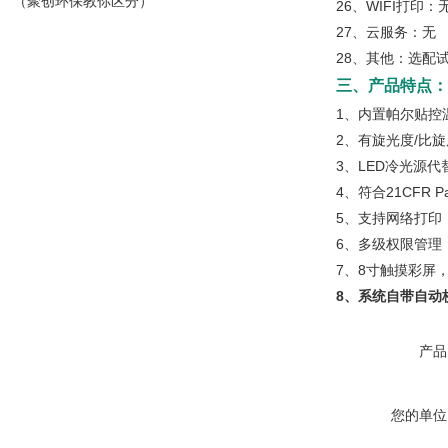
（聚创环保教你区分）
26、WIFI打印：
27、云服务：无
28、其他：选配试
三、产品特点：
1、内置帕尔贴控
2、有旋光度/比旋
3、LED冷光源
4、符合21CFR 
5、支持网络打印
6、多级权限管理
7、8寸触摸彩屏
8、系统自带自动
产品
您的单位