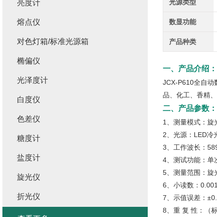
光源类型
亮度计
熔点仪
数显功能
对色灯箱/标准光源箱
产品种类
椭偏仪
一、产品介绍：
光泽度计
JCX-P610
品、化工、香精、
白度仪
二、产品参数：
色差仪
1、测量模式：旋
2、光源：LED
糖度计
3、工作波长：589
盐度计
4、测试功能：单
5、测量范围：旋光度
旋光仪
6、小读数：0.00
折光仪
7、示值误差：±0.
8、重 复 性：（标