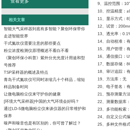
查看更多
9、温控范围：10℃
10、控温精度：±0
11、显示方式：8
相关文章
12、试管：200
智能大气采样器到底有多智能？聚创环保带你
13、透光率：0.1
走进智能世界
14、自动校准：
干式氮吹仪需要注意的那些要点
15、用户管理：有
粉尘浓度检测仪原理概述不看白不看
16、通信接口：U
《聚创环保小科普》紫外分光光度计用途和型
17、数据存储：8
号推荐
18、审计追踪：
TSP采样器的概述及特点
19、方法库：无
青岛干式氮吹仪可同时浓缩几十个样品，缩短
20、电子签名：
样品制备时间
让微电脑粉尘仪来守护你的健康
21、预存测量方
[环境大气采样器]中国的大气环境会好吗？
22、测量数据库：
通过LD-5微电脑粉尘仪来谈仪器的日常维护和
23、多功能检索
保养
24、自定义公式
噪声和噪音也是有区别的，你可曾了解过？
25、多种文件格式导