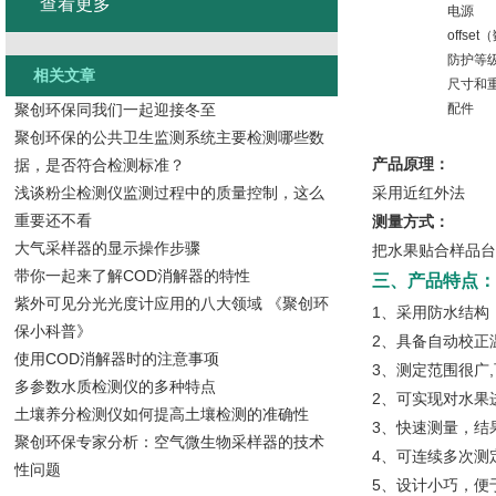
查看更多
电源
offs
防护等
相关文章
尺寸和
聚创环保同我们一起迎接冬至
配件
聚创环保的公共卫生监测系统主要检测哪些数
产品原理：
据，是否符合检测标准？
浅谈粉尘检测仪监测过程中的质量控制，这么
采用近红外法
重要还不看
测量方式：
大气采样器的显示操作步骤
把水果贴合样品台，
带你一起来了解COD消解器的特性
三、产品特点：
紫外可见分光光度计应用的八大领域 《聚创环
1、采用防水结构
保小科普》
2、具备自动校正
使用COD消解器时的注意事项
3、测定范围很广
多参数水质检测仪的多种特点
2、可实现对水果
土壤养分检测仪如何提高土壤检测的准确性
3、快速测量，结
聚创环保专家分析：空气微生物采样器的技术
4、可连续多次测
性问题
5、设计小巧，便