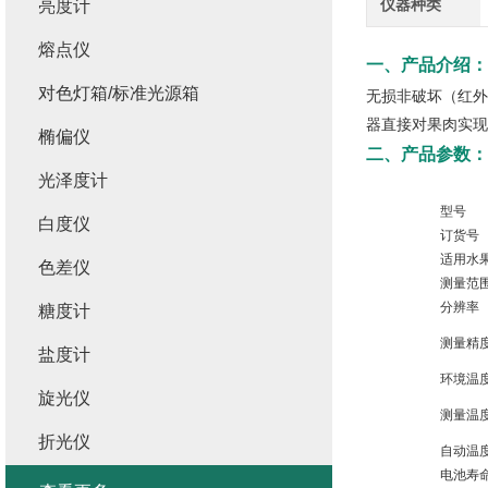
仪器种类
亮度计
熔点仪
一、产品介绍：
对色灯箱/标准光源箱
无损非破坏（红外）
器直接对果肉实现
椭偏仪
二、产品参数：
光泽度计
型号
白度仪
订
货号
适用水
色差仪
测量范
分辨率
糖度计
测量精
盐度计
环境温
旋光仪
测量温
折光仪
自动温
电池寿