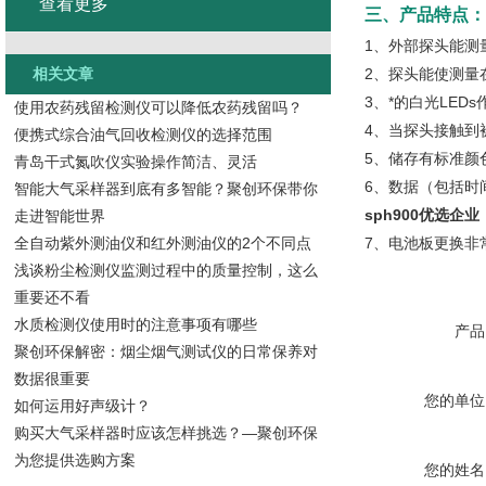
查看更多
三、产品特点：
1、外部探头能测
相关文章
2、探头能使测量
3、*的白光LE
使用农药残留检测仪可以降低农药残留吗？
4、当探头接触到
便携式综合油气回收检测仪的选择范围
5、储存有标准颜
青岛干式氮吹仪实验操作简洁、灵活
6、数据（包括时
智能大气采样器到底有多智能？聚创环保带你
sph900优选企业
走进智能世界
全自动紫外测油仪和红外测油仪的2个不同点
7、电池板更换非
浅谈粉尘检测仪监测过程中的质量控制，这么
重要还不看
水质检测仪使用时的注意事项有哪些
产品
聚创环保解密：烟尘烟气测试仪的日常保养对
数据很重要
您的单位
如何运用好声级计？
购买大气采样器时应该怎样挑选？—聚创环保
为您提供选购方案
您的姓名