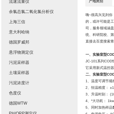
产地类别
流速流量仪
余氯总氯二氧化氯分析仪
嗨~很高兴见到你
的，或许可能是工
上海三信
司，服务领域涵盖
意大利哈纳
统、科研院校、第
直接去百度搜索青
德国罗威邦
悬浮物测定仪
一、
实验室型COD
JC-101系列
污泥采样器
它采用新式温控器
土壤采样器
二、
实验室型COD
1、温度可调节规模
污泥浓度计
2、恒温精度： ±
色度仪
3、升温时刻： (18
4、*大功耗： 1kw
德国WTW
5、同时加热样品数
PH/ORP测定仪