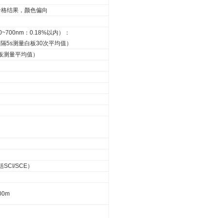
合格结果，颜色偏向
0~700nm：0.18%以内）：
,以间隔5s测量白板30次平均值）
2块色板测量平均值）
SCI/SCE）
00m