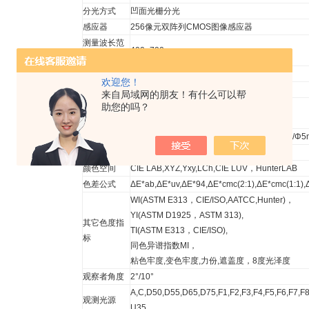
分光方式
凹面光栅分光
感应器
256像元双阵列CMOS图像感应器
测量波长范
400~700nm
围
波长间隔
10nm
欢迎您！
半带宽
10nm
来自局域网的朋友！有什么可以帮
反射率测定
助您的吗？
0~200%
范围
测量口径
双口径：MAV:Φ8mm/Φ10mm；SAV:Φ4mm/Φ5
含光方式
同时测试SCI/SCE
颜色空间
CIE LAB,XYZ,Yxy,LCh,CIE LUV，HunterLAB
色差公式
ΔE*ab,ΔE*uv,ΔE*94,ΔE*cmc(2:1),ΔE*cmc(1:1
WI(ASTM E313，CIE/ISO,AATCC,Hunter)，
YI(ASTM D1925，ASTM 313),
其它色度指
TI(ASTM E313，CIE/ISO),
标
同色异谱指数MI，
粘色牢度,变色牢度,力份,遮盖度，8度光泽度
观察者角度
2°/10°
A,C,D50,D55,D65,D75,F1,F2,F3,F4,F5,F6,F7,
观测光源
U35