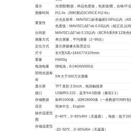
显示
光谱图/数据，样品色度值，色差值/图，合格/不
测量时间
约1.0s（同时测试SCI/SCE 约2.6s）
分光反射率：MAV/SCI,标准偏差0.08%以内（40
重复性
色度值：MAV/SCI,ΔE*ab 0.03以内（校正后
台间差
MAV/SCI,ΔE*ab 0.15以内（BCRA系列Ⅱ 1
测量方式
单次测量，平均测量（2~99次）
定位方式
显示屏摄像头取景定位
尺寸
长X宽X高=184X77X105mm
重量
约600g
电池电量
锂电池，8小时内5000次
照明光源寿
5年大于300万次测量
命
显示屏
TFT 真彩 3.5inch，电容触摸屏
接口
USB/RS-232，蓝牙®4.0双模（兼容2.1）
存储数据
标样1000条，试样28000条（一条数据可同时包括
语言
简体中文，English
操作温度范
0~40℃，0~85%RH（无凝露），海拔：低于20
围
存储温度范
-20~50℃，0~85%RH（无凝露）