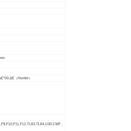
mm
),ΔE*00,ΔE（Hunter）
F8,F9,F10,F11,F12,TL83,TL84,U30,CWF，