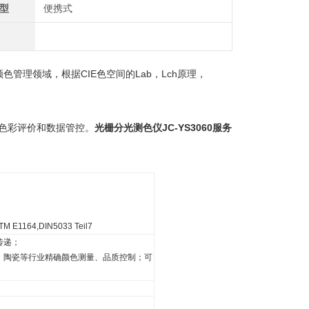
型
便携式
颜色管理领域，根据
CIE
色空间的Lab，Lch原理，
部色彩评价和数据管控。
光栅分光测色仪JC-YS3060服务
TM E1164,DIN5033 Teil7
传递；
、陶瓷等行业精确颜色测量、品质控制；可