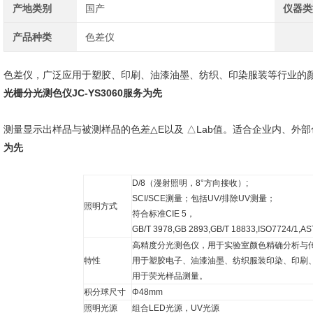
产地类别
国产
仪器类
产品种类
色差仪
色差仪，广泛应用于塑胶、印刷、油漆油墨、纺织、印染服装等行业的
光栅分光测色仪JC-YS3060服务为先
测量显示出样品与被测样品的
色差
△E以及 △Lab值。适合企业内、外
为先
D/8（漫射照明，8°方向接收）;
SCI/SCE测量；包括UV/排除UV测量；
照明方式
符合标准CIE 5，
GB/T 3978,GB 2893,GB/T 18833,ISO7724/1,AS
高精度分光测色仪，用于实验室颜色精确分析与
特性
用于塑胶电子、油漆油墨、纺织服装印染、印刷
用于荧光样品测量。
积分球尺寸
Φ48mm
照明光源
组合LED光源，UV光源