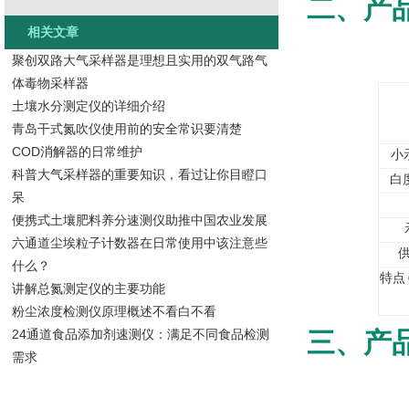
二、产
相关文章
聚创双路大气采样器是理想且实用的双气路气
体毒物采样器
土壤水分测定仪的详细介绍
青岛干式氮吹仪使用前的安全常识要清楚
COD消解器的日常维护
小
科普大气采样器的重要知识，看过让你目瞪口
白
呆
便携式土壤肥料养分速测仪助推中国农业发展
六通道尘埃粒子计数器在日常使用中该注意些
什么？
特点
讲解总氮测定仪的主要功能
粉尘浓度检测仪原理概述不看白不看
24通道食品添加剂速测仪：满足不同食品检测
三、产
需求