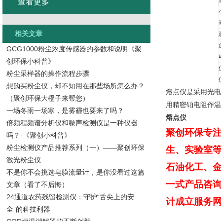
查看更多
相关文章
GCG1000粉尘浓度传感器的参数和说明《聚
创环保小科普》
粉尘采样器的操作流程步骤
想购买粉尘仪，却不知用在那些场所怎么办？
熔点仪是采用光电
（聚创环保大橙子来帮您）
用精密铂电阻作温
一场冬雨一场寒，是雾霾也要来了吗？
熔点仪
倍频程频谱分析仪和噪声检测仪是一种仪器
聚创环保专
吗？-《聚创小科普》
粉尘检测仪产品推荐系列（一）——聚创环保
生、实验室
激光粉尘仪
石油化工、
不是你不会挑选皂膜流量计，是你没看过这篇
一式产品咨
文章（看了不后悔）
24通道农药残留检测仪：守护“舌尖上的安
计成立服务
全”的科技利器