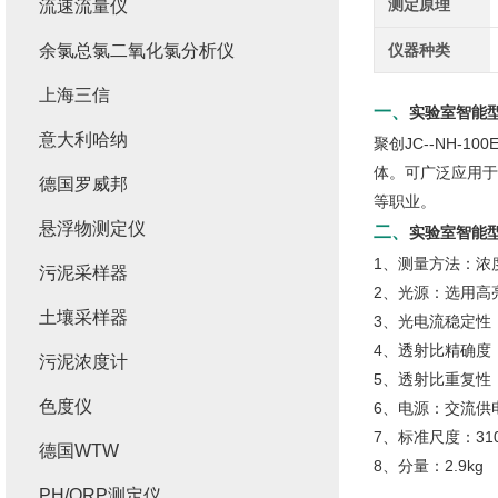
测定原理
流速流量仪
余氯总氯二氧化氯分析仪
仪器种类
上海三信
一、
实验室智能型J
意大利哈纳
聚创JC--NH
体。可广泛应用于
德国罗威邦
等职业。
悬浮物测定仪
二、
实验室智能型J
1、测量方法：浓
污泥采样器
2、光源：选用高
土壤采样器
3、光电流稳定性：≤
4、透射比精确度：≤
污泥浓度计
5、透射比重复性：
色度仪
6、电源：交流供电：
7、标准尺度：310
德国WTW
8、分量：2.9kg
PH/ORP测定仪