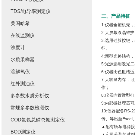
TDS/电导率测定仪
三、产品特征
美国哈希
1:仪器全塑机壳
2:大屏幕液晶维
在线监测仪
3:选用硅胶按键
浊度计
征。
4:新型光路结构
水质采样器
5:光源选用发光
溶解氧仪
6:仪器比色皿槽适
7:大容量内存，
红外测油仪
作；
8:仪器内置微型
多参数水质分析仪
9:内部微处理器
常规多参数检测仪
10:仪器配备R
传、导出至Exce
COD氨氮总磷总氮测定仪
▲配有轿车电源接
BOD测定仪
▲定量分装的试