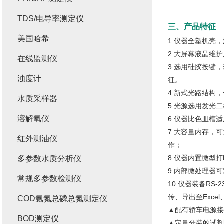
TDS/电导率测定仪
三、产品特征
美国哈希
1:仪器全塑机壳
2:大屏幕液晶维
在线监测仪
3:选用硅胶按键
浊度计
征。
4:新式光路结构
水质采样器
5:光源选用发光
溶解氧仪
6:仪器比色皿槽适
7:大容量内存，
红外测油仪
作；
8:仪器内置微型
多参数水质分析仪
9:内部微处理器
常规多参数检测仪
10:仪器装备R
传、导出至Exce
COD氨氮总磷总氮测定仪
▲配有轿车电源接
BOD测定仪
▲定量分装的试