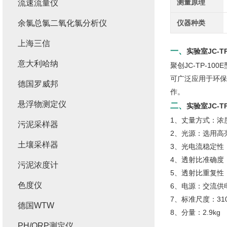
测量原理
流速流量仪
余氯总氯二氧化氯分析仪
仪器种类
上海三信
一、
实验室JC-T
意大利哈纳
聚创JC-TP-
可广泛应用于环保
德国罗威邦
作。
悬浮物测定仪
二、
实验室JC-T
1、丈量方式：浓
污泥采样器
2、光源：选用高
土壤采样器
3、光电流稳定性：≤
4、透射比准确度：≤
污泥浓度计
5、透射比重复性：
色度仪
6、电源：交流供电：
7、标准尺度：310
德国WTW
8、分量：2.9kg
PH/ORP测定仪