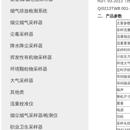
HJ/T 93-20
Q/0213TWB 00
烟气排放检测系统
二、产品参数
烟尘烟气采样器
主要参
采样流
尘毒采样器
流量稳
流量重
降水降尘采样器
采样时
计前压
挥发性有机物采样器
环境大
环境颗粒物采样器
定时开
等间隔
大气采样器
等间隔
噪声
其他类
整机尺
流量校准仪
重量
电源
烟尘烟气采样器/检测仪
功耗
采样头
职业卫生采样器