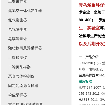
土壤采样器
青岛聚创环保
氮氢空一体机发生器
术企业，坐落于
氮气发生器
801400）
生、实验室
等
氢气发生器
冶炼等生产制造
皂膜流量计
以及后期开发
颗粒物再悬浮采样器
一、产品介绍
土壤检测仪
JCH-120F(
二噁英采样器
可靠、性能稳定、
金属采样器JCH-1
恶臭气体检测仪
采用标准
固定污染源采样器
HJ/T 374-
JJG 943-20
粉尘采样器
HJ 618-2011
重金属/氟化物采样器