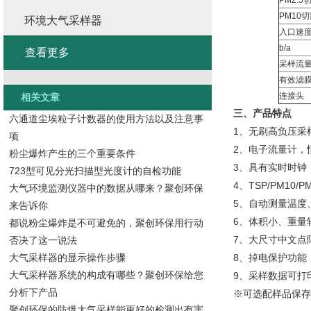
PM2.
PM10
环境大气采样器
入口速
b/a
查看更多
采样流
有效滤
连接头
相关文章
三、产品特点
六通道尘埃粒子计数器的使用方法以及注意事
1、无刷高负压采样
项
2、电子流量计，
粉尘爆炸产生的三个重要条件
3、具有实时时钟
723型可见分光扫描型光度计的自检功能
4、TSP/PM1
大气环境监测仪器中的数据从哪来？聚创环保
5、自动测量温度
来告诉你
6、体积小、重量
都说粉尘爆炸是不可避免的，聚创环保用行动
7、大尺寸中文点
否决了这一说法
大气采样器的显示操作步骤
8、掉电保护功能
大气采样器系统的构成有哪些？聚创环保给您
9、采样数据可打
分析下产品
※可选配样品保存
聚创环保的防爆大气采样能更好的检测出有害