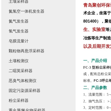
土壤采样器
青岛聚创环保
氮氢空一体机发生器
术企业，坐落于
氮气发生器
801400）
生、实验室
等
氢气发生器
冶炼等生产制造
皂膜流量计
以及后期开发
颗粒物再悬浮采样器
一、产品介绍
土壤检测仪
FC-3 型粉尘采样
二噁英采样器
成，配有总粉尘采
恶臭气体检测仪
FC-3呼
标准。
二、产品参数
固定污染源采样器
1、
流量范围：
5～
粉尘采样器
2、
抽气负压：
＞
3、
定时范围：
0～
重金属/氟化物采样器