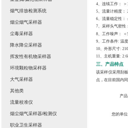
4、
连续工作：
＞
烟气排放检测系统
5、
流量计精度：
6、
流量稳定性：
烟尘烟气采样器
7、
采样头气密性
尘毒采样器
8、
工作噪声：
＜
9、
工作条件
: 温
降水降尘采样器
10、
外形尺寸
: 2
挥发性有机物采样器
11、
主机重量
: 2.
三、产品特点
环境颗粒物采样器
该采样仪采用刮
大气采样器
点，在目前国内同
其他类
产品
流量校准仪
烟尘烟气采样器/检测仪
您的单位
职业卫生采样器