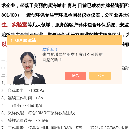
术企业，坐落于美丽的滨海城市-青岛,目前已成功挂牌登陆新四
801400），聚创环保专注于环境检测类仪器仪表，公司业务涉
生、实验室
等几大领域，服务的客户群体包含环保系统、安监
冶炼等生产制造行业。聚创环保现设立专业的技术服务团队，
以及后期开发定制服务
，全国范围内布局多家代理商、经销
欢迎您！
来自局域网的朋友！有什么可以帮
助您的吗？
一、产品介绍
CCZG-2A型个体粉尘采样器是一种测定一个工班内空气粉尘平均浓度的
二、产品参数
1、呼吸性粉尘采样:2L/min
2、负载能力：≥1000Pa
3、连续工作时间：≥8h
4、工作噪声:≤65dB(A)
5、采样效能：符合“BMRC”采样效能曲线
6、采样流量误差：≤2.5%
7、工作电源：仪器采用Ni-H电池1.3A/h，5节，并联2只6.2Ω/3W的限