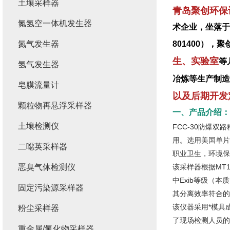
土壤采样器
青岛聚创环保
氮氢空一体机发生器
术企业，坐落于
氮气发生器
801400）
生、实验室
等
氢气发生器
冶炼等生产制造
皂膜流量计
以及后期开发
颗粒物再悬浮采样器
一、产品介绍：
土壤检测仪
FCC-30防爆
用。选用美国单片
二噁英采样器
职业卫生，环境保
恶臭气体检测仪
该采样器根据MT16
中Exib等级（
固定污染源采样器
其分离效率符合的“
该仪器采用*模具
粉尘采样器
了现场检测人员的
重金属/氟化物采样器