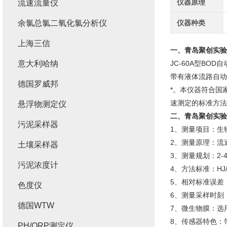
仪器原理
流速流量仪
余氯总氯二氧化氯分析仪
仪器种类
上海三信
一、
青岛聚创
实验
意大利哈纳
JC-60A型B
带有液体流路自动
德国罗威邦
*。本仪器符合国
速测定的标准方法
悬浮物测定仪
二、
青岛聚创
实验
污泥采样器
1、测量项目：生
2、测量原理：流
土壤采样器
3、测量规划：2-4
污泥浓度计
4、方法标准：HJ/T
5、相对标准误差：
色度仪
6、测量采样时刻：
德国WTW
7、微生物膜：选
8、传感器特色：
PH/ORP测定仪