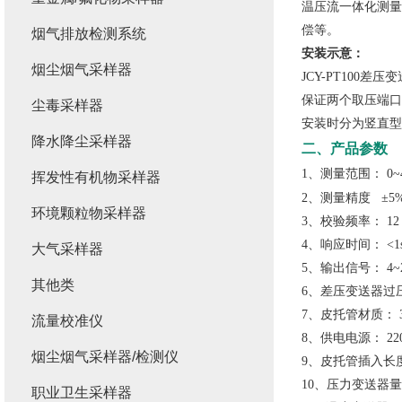
温压流一体化测量
偿等。
烟气排放检测系统
安装示意：
烟尘烟气采样器
JCY-PT100
差压变
保证两个取压端口
尘毒采样器
安装时分为竖直型
降水降尘采样器
二、产品参数
1、测量范围： 0~40
挥发性有机物采样器
2、测量精度 ±5%F
环境颗粒物采样器
3、校验频率： 12
4、响应时间： <1
大气采样器
5、输出信号： 4~
其他类
6、差压变送器过压极
7、皮托管材质： 3
流量校准仪
8、供电电源： 220
烟尘烟气采样器/检测仪
9、皮托管插入长度：
10、压力变送器量程
职业卫生采样器