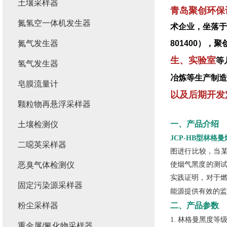
土壤采样器
青岛聚创环保
氮氢空一体机发生器
术企业，坐落于
氮气发生器
801400）
生、实验室
等
氢气发生器
冶炼等生产制造
皂膜流量计
以及后期开发
颗粒物再悬浮采样器
一、产品介绍
土壤检测仪
JCP-HB型林格
二噁英采样器
图进行比较，当某
恶臭气体检测仪
使烟气黑度的测试
实践证明，对于燃
固定污染源采样器
能源提供有效的监
粉尘采样器
二、产品参数
1. 林格曼黑度等
重金属/氟化物采样器