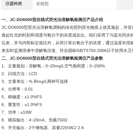
仪器种类
在线型
一、
JC-DO6000型在线式荧光法溶解氧检测仪
产品介绍
JC-DO6000型荧光法溶解氧调制的绿光照到荧光物质上使其激起，并
激起红光的时刻和强度与氧分子的浓度成反比。咱们采用了与蓝光同步
位差，并与内部标定值比对，从而计算出氧分子的浓度，通过温度补偿输出*
来实时监测溶液中溶解氧仪值。符合国标GB/T5750-2006日子饮用水
二、
JC-DO6000型在线式荧光法溶解氧检测仪
产品参数
1、丈量规划：溶解氧：0~20mg/L空气饱和度：0~200%
2、闪现方法：LCD
3、丈量单位：% 和mg/L两种可选择
4、分辨率：0.01
5、精确度：±1.0%FS
6、重复性：±1.0%FS
7、功率：≤10W
8、模拟输出：4~20mA、负载750Ω
9、开关输出：2个继电器、容量220VAC/ 2 A