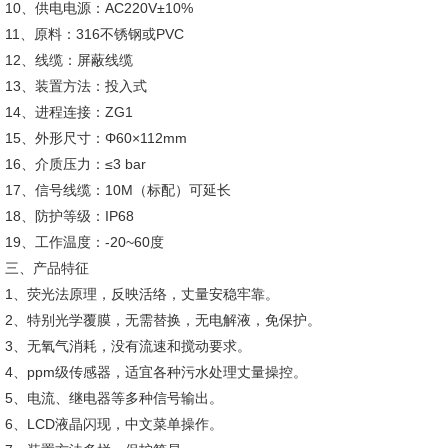
10、供电电源：AC220V±10%
11、原料：316不锈钢或PVC
12、线缆：屏蔽线缆
13、装置方法：投入式
14、进程连接：ZG1
15、外形尺寸：Φ60×112mm
16、介质压力：≤3 bar
17、信号线缆：10M（标配）可延长
18、防护等级：IP68
19、工作温度：-20~60度
三、产品特征
1、荧光法原理，反映活络，丈量安稳牢靠。
2、特别光学覆膜，无需替换，无电解液，免保护。
3、无氧气消耗，没有流速和搅动要求。
4、ppm级传感器，适宜各种污水处理丈量操控。
5、电流、继电器等多种信号输出。
6、LCD液晶闪现，中文菜单操作。