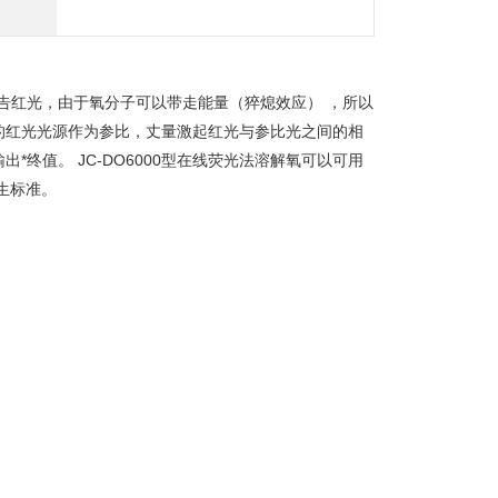
宣告红光，由于氧分子可以带走能量（猝熄效应） ，所以
的红光光源作为参比，丈量激起红光与参比光之间的相
终值。 JC-DO6000型在线荧光法溶解氧可以可用
卫生标准。