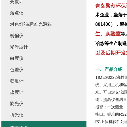
亮度计
青岛聚创环保
熔点仪
术企业，坐落于
对色灯箱/标准光源箱
801400）
生、实验室
等
椭偏仪
冶炼等生产制造
光泽度计
以及后期开发
白度仪
一、产品介绍
色差仪
TIME®3222
糖度计
线。采用主机和驱
盐度计
米。可自定义轮廓
调，提高仪器测量
旋光仪
报警；一次测量，
接口。标准的RS
折光仪
PC上位机软件处