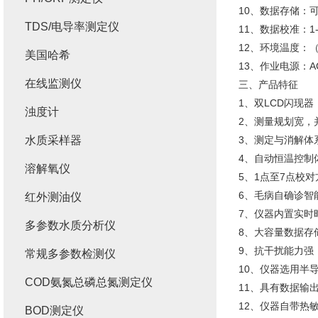
10、数据存储：可
TDS/电导率测定仪
11、数据校准：
12、环境温度：（
美国哈希
13、作业电源：AC 2
在线监测仪
三、产品特征
1、双LCD闪现
浊度计
2、测量规划宽，
水质采样器
3、测定与消解体
4、自动恒温控制
溶解氧仪
5、1点至7点校
6、毛病自确诊智
红外测油仪
7、仪器内置实时
多参数水质分析仪
8、大容量数据存
9、抗干扰能力强
常规多参数检测仪
10、仪器选用半
COD氨氮总磷总氮测定仪
11、具有数据输
12、仪器自带热
BOD测定仪