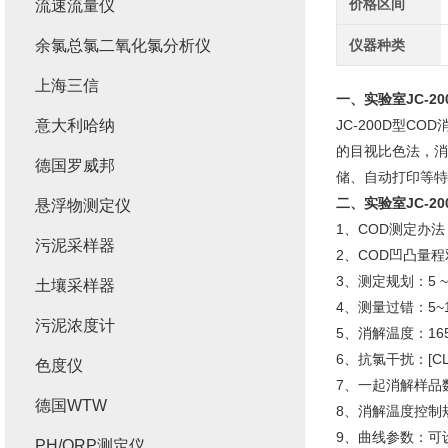
价格区间
流速流量仪
余氯总氯二氧化氯分析仪
仪器种类
上海三信
一、
实验室JC-2
意大利哈纳
JC-200D型
的目视比色法，消
德国罗威邦
储、自动打印等特
二、
实验室JC-2
悬浮物测定仪
1、COD测定办
污泥采样器
2、COD凹凸量程双
3、测定规划：5 ~
土壤采样器
4、测量过错：5~10
污泥浓度计
5、消解温度：165
6、抗氯干扰：[CL-
色度仪
7、一起消解样品数
德国WTW
8、消解温度控制规
9、曲线参数：可
PH/ORP测定仪