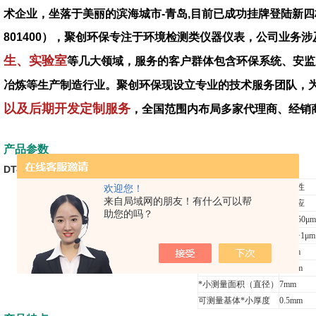
术企业，坐落于美丽的滨海城市-青岛,目前已成功挂牌登陆新四
801400），聚创环保专注于环境检测类仪器仪表，公司业务涉
生、实验室
等几大领域，服务的客户群体包含环保系统、安监
冶炼等生产制造行业。聚创环保现设立专业的技术服务团队，
以及后期开发定制服务
，全国范围内布局多家代理商、经销
产品参数
DT-156 涂镀层测厚仪点击了解更多
传感器探头
铁磁性
欢迎您！
来自局域网的朋友！有什么可以帮
工作原理
磁感应
助您的吗？
测量范围
0~1250μm
精确度
±3%+1μm
分辨率
0.1μm
*小曲率半径
1.5mm
*小测量面积（直径）
7mm
可测量基体*小厚度
0.5mm