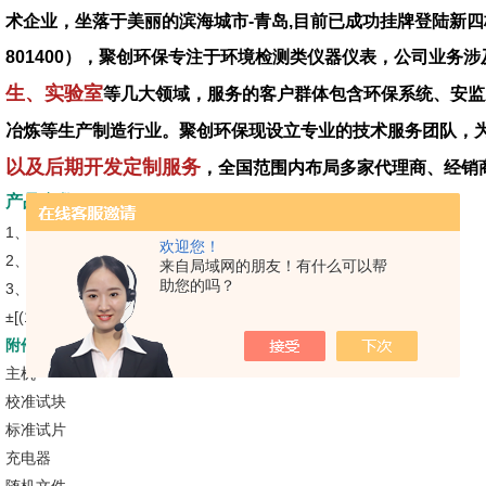
术企业，坐落于美丽的滨海城市-青岛,目前已成功挂牌登陆新四
801400），聚创环保专注于环境检测类仪器仪表，公司业务涉
生、实验室
等几大领域，服务的客户群体包含环保系统、安监
冶炼等生产制造行业。聚创环保现设立专业的技术服务团队，
以及后期开发定制服务
，全国范围内布局多家代理商、经销
产品参数
1、测量原理：磁性法
欢迎您！
2、测量范围:1～1250μm
来自局域网的朋友！有什么可以帮
助您的吗？
3、测量精度：±（3%H+1）μm（零点校准）
±[(1～3)%H+1] μm（二点校准）
TT220 涂层测厚仪今日报价
附件：
主机
校准试块
标准试片
充电器