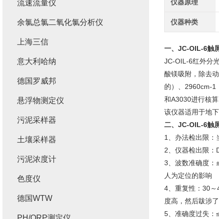
仪器原理
流速流量仪
余氯总氯二氧化氯分析仪
仪器种类
上海三信
一、
JC-OIL-
意大利哈纳
JC-OIL-6红
酸镁吸附，除去动
德国罗威邦
的）、2960cm-
和A3030进行
悬浮物测定仪
该仪器适用于地下
污泥采样器
二、
JC-OIL-
1、办法检出限：当
土壤采样器
2、仪器检出限：DL
污泥浓度计
3、波数准确度：±0
人为定位的影响
色度仪
4、重复性：30～
德国WTW
度高，然后跋涉了
5、准确度过失：≤
PH/ORP测定仪