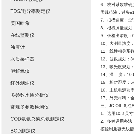
6、校对系数准确度：
TDS/电导率测定仪
类规范液，过失±
7、扫描速度：全
美国哈希
8、根柢测量规划：0
在线监测仪
9、低检出浓度：0.
10、大测量浓度：
浊度计
11、线性相关系数r
水质采样器
12、波数规划：340
13、吸光度规划：0.
溶解氧仪
14、温 度：10-
15、相对湿度：5%
红外测油仪
16、主机电源功率：(
多参数水质分析仪
17、外壳材料：
三、JC-OIL-
常规多参数检测仪
1、选用10.8 
COD氨氮总磷总氮测定仪
2、多种运用办法
摸控制兼容无线键
BOD测定仪