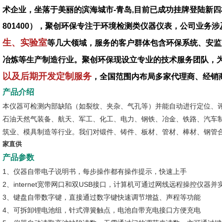
术企业，坐落于美丽的滨海城市-青岛,目前已成功挂牌登陆新四
801400），聚创环保专注于环境检测类仪器仪表，公司业务涉
生、实验室
等几大领域，服务的客户群体包含环保系统、安监
冶炼等生产制造行业。聚创环保现设立专业的技术服务团队，
以及后期开发定制服务
，全国范围内布局多家代理商、经销
产品介绍
本仪器可检测内部缺陷（如裂纹、夹杂、气孔等）并能自动进行定位、评
石油天然气装备、航天、军工、化工、电力、钢铁、冶金、铁路、汽车
筑业、模具制造等行业。我们对锻件、铸件、板材、管材、棒材、钢管
家直供
产品参数
1、仪器自带电子说明书，每步操作都有操作提示，快速上手
2、internet宽带网口和双USB接口，计算机可通过网线远程操控仪器
3、键盘自带数字键，直接通过数字键快速调节增益、声程等功能
4、可拆卸锂电池组，针式弹簧触点，电池自带充电接口方便充电