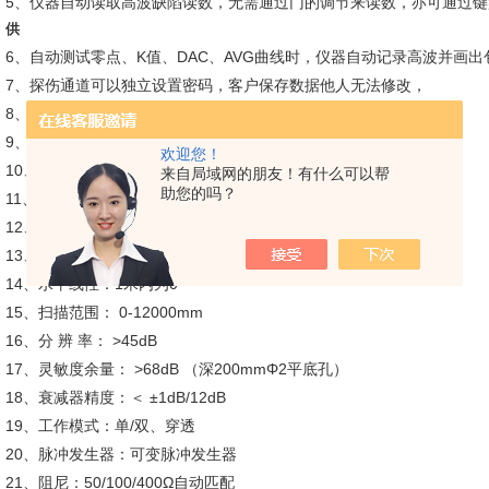
5、仪器自动读取高波缺陷读数，无需通过门的调节来读数，亦可通过
供
6、自动测试零点、K值、DAC、AVG曲线时，仪器自动记录高波并画
7、探伤通道可以独立设置密码，客户保存数据他人无法修改，
8、仪器可通过菜单软关机自动保存数据，亦可通过电源键硬关机
9、采集速度；低速，中速，高速，包络线记录准确分析缺陷
欢迎您！
10、频率范围： 0.4-20MHz
来自局域网的朋友！有什么可以帮
助您的吗？
11、增益范围： 0-120dB，0.1,2.0,6.0dB步进
12、动态范围： 42dB
13、垂直线性： ≤1%
14、水平线性：1米内为0
15、扫描范围： 0-12000mm
16、分 辨 率： >45dB
17、灵敏度余量： >68dB （深200mmΦ2平底孔）
18、衰减器精度：＜ ±1dB/12dB
19、工作模式：单/双、穿透
20、脉冲发生器：可变脉冲发生器
21、阻尼：50/100/400Ω自动匹配