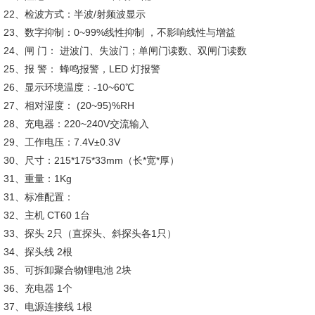
22、检波方式：半波/射频波显示
23、数字抑制：0~99%线性抑制 ，不影响线性与增益
24、闸 门： 进波门、失波门；单闸门读数、双闸门读数
25、报 警： 蜂鸣报警，LED 灯报警
26、显示环境温度：-10~60℃
27、相对湿度： (20~95)%RH
28、充电器：220~240V交流输入
29、工作电压：7.4V±0.3V
30、尺寸：215*175*33mm（长*宽*厚）
31、重量：1Kg
31、标准配置：
32、主机 CT60 1台
33、探头 2只（直探头、斜探头各1只）
34、探头线 2根
35、可拆卸聚合物锂电池 2块
36、充电器 1个
37、电源连接线 1根