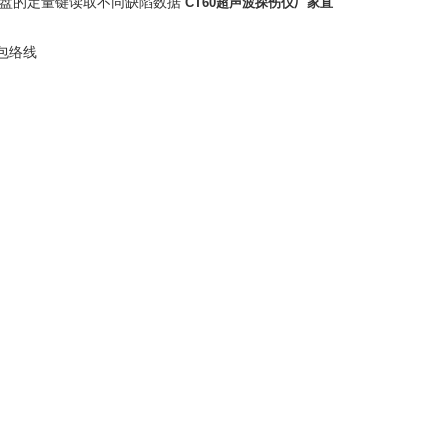
键盘的定量键读取不同缺陷数据
CT60超声波探伤仪厂家直
出包络线