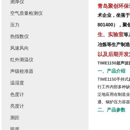
测厚仪
青岛聚创环保
空气质量检测仪
术企业，坐落于
压力
801400）
生、实验室
等
热指数仪
冶炼等生产制造
风速风向
以及后期开发
红外测温仪
TIME1150超
一、产品介绍
声级校准器
TIME1150手
温湿度
行工件内部多种缺
色度计
泛地应用在制造业
通、锅炉压力容器
亮度计
二、产品参数
测距
照度